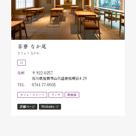
茶寮 なか尾
さりょう なかお
11
住所
〒 922-0257
石川県加賀市山代温泉桔梗丘4-29
TEL
0761-77-0015
カフェ・スイーツ
ランチ
飲食店
詳細ページ
Website