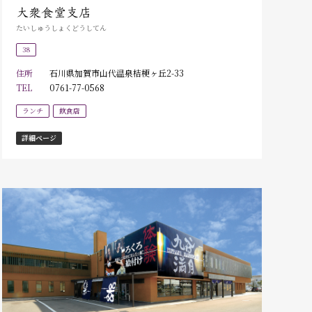
大衆食堂支店
たいしゅうしょくどうしてん
38
住所
石川県加賀市山代温泉桔梗ヶ丘2-33
TEL
0761-77-0568
ランチ
飲食店
詳細ページ