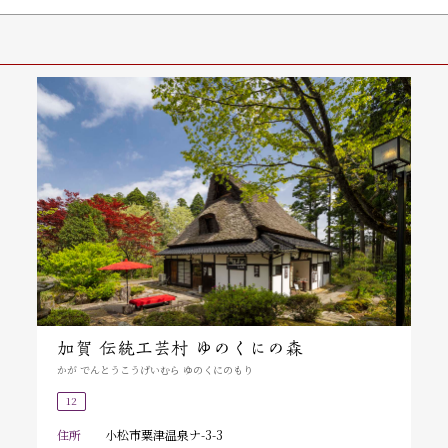
加賀 伝統工芸村 ゆのくにの森
かが でんとうこうげいむら ゆのくにのもり
12
住所
小松市粟津温泉ナ-3-3