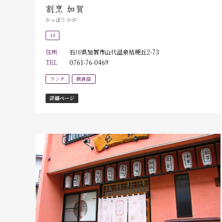
割烹 加賀
かっぽう かが
14
住所
石川県加賀市山代温泉桔梗丘2-73
TEL
0761-76-0469
ランチ
飲食店
詳細ページ