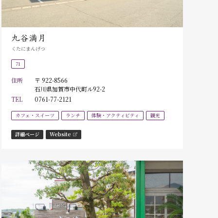
九谷満月
くたにまんげつ
71
住所
〒 922-8566
石川県加賀市中代町ル92-2
TEL
0761-77-2121
カフェ・スイーツ
ランチ
体験・アクティビティ
観光
詳細ページ
Website