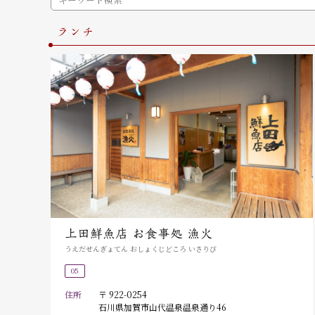
ランチ
上田鮮魚店 お食事処 漁火
うえだせんぎょてん おしょくじどころ いさりび
05
住所
〒 922-0254
石川県加賀市山代温泉温泉通り46