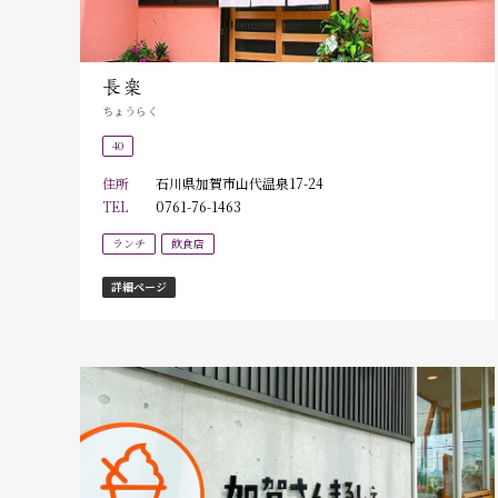
長楽
ちょうらく
40
住所
石川県加賀市山代温泉17-24
TEL
0761-76-1463
ランチ
飲食店
詳細ページ