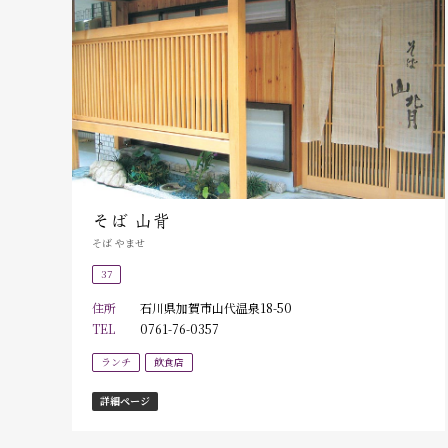
そば 山背
そば やませ
37
住所
石川県加賀市山代温泉18-50
TEL
0761-76-0357
ランチ
飲食店
詳細ページ