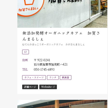
無添加発酵オーガニックカフェ 加賀さ
んまるしぇ
むてんかはっこうオーガニックカフェ かがさんまるしぇ
67
住所
〒 922-0241
石川県加賀市加茂町ハ421
TEL
050-1745-6893
カフェ・スイーツ
ランチ
飲食店
詳細ページ
Website