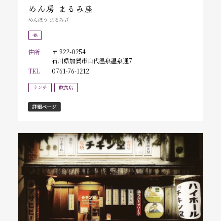
めん房 まるみ座
めんぼう まるみざ
48
住所
〒 922-0254
石川県加賀市山代温泉温泉通7
TEL
0761-76-1212
ランチ
飲食店
詳細ページ