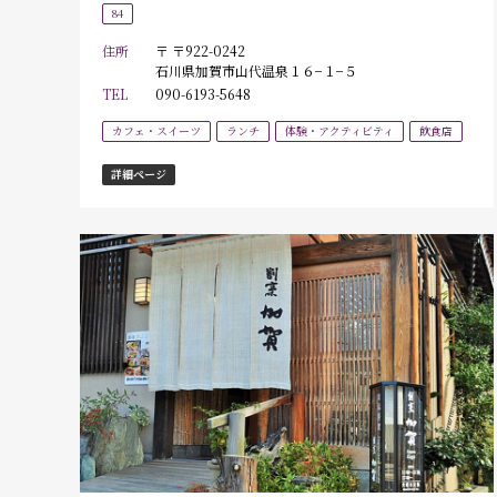
84
住所
〒 〒922-0242
石川県加賀市山代温泉１６−１−５
TEL
090-6193-5648
カフェ・スイーツ
ランチ
体験・アクティビティ
飲食店
詳細ページ