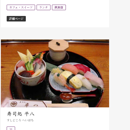
カフェ・スイーツ
ランチ
飲食店
詳細ページ
寿司処 平八
すしどころ へいはち
31