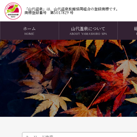
「山代温泉」は、山代温泉旅館協同組合の登録商標です。
商標登録番号 第5017829 号
ホーム
山代温泉について
HOME
ABOUT YAMASHIRO SPA