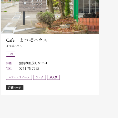
Cafe よつばハウス
よつばハウス
129
住所
加賀市加茂町ワ96-1
TEL
0761-75-7725
カフェ・スイーツ
ランチ
飲食店
詳細ページ