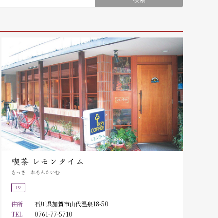
喫茶 レモンタイム
きっさ れもんたいむ
19
住所
石川県加賀市山代温泉18-50
TEL
0761-77-5710