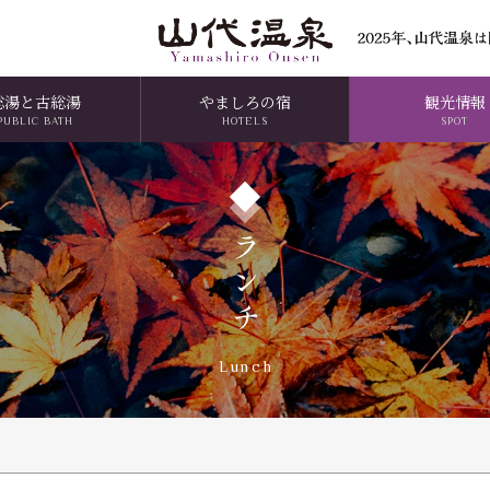
総湯と古総湯
やましろの宿
観光情報
PUBLIC BATH
HOTELS
SPOT
ランチ
Lunch