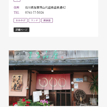
住所
石川県加賀市山代温泉温泉通42
TEL
0761-77-5026
おみやげ
ランチ
飲食店
詳細ページ