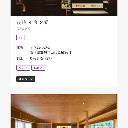
炭焼 チキン堂
ちきんどう
35
住所
〒 922-0242
石川県加賀市山代温泉86-1
TEL
0761-75-7297
ランチ
飲食店
詳細ページ