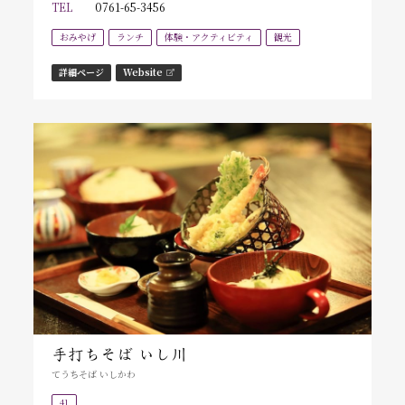
TEL
0761-65-3456
おみやげ
ランチ
体験・アクティビティ
観光
詳細ページ
Website
手打ちそば いし川
てうちそば いしかわ
41