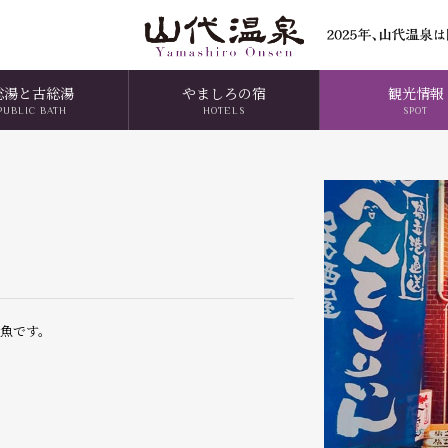
総湯と古総湯
やましろの宿
観光情報
PUBLIC BATH
HOTELS
SPOT
魚です。