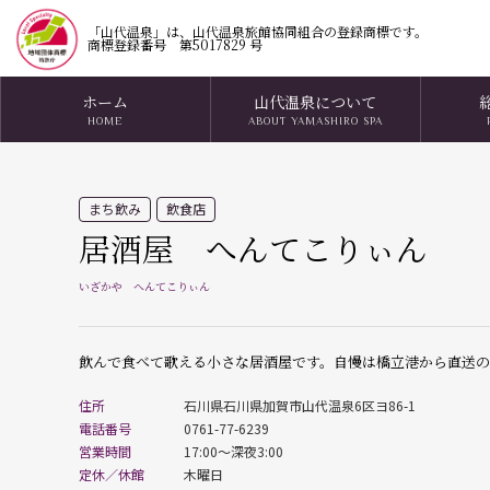
「山代温泉」は、山代温泉旅館協同組合の登録商標です。
商標登録番号 第5017829 号
ホーム
山代温泉について
HOME
ABOUT YAMASHIRO SPA
まち飲み
飲食店
居酒屋 へんてこりぃん
いざかや へんてこりぃん
飲んで食べて歌える小さな居酒屋です。自慢は橋立港から直送の
住所
石川県石川県加賀市山代温泉6区ヨ86-1
電話番号
0761-77-6239
営業時間
17:00～深夜3:00
定休／休館
木曜日