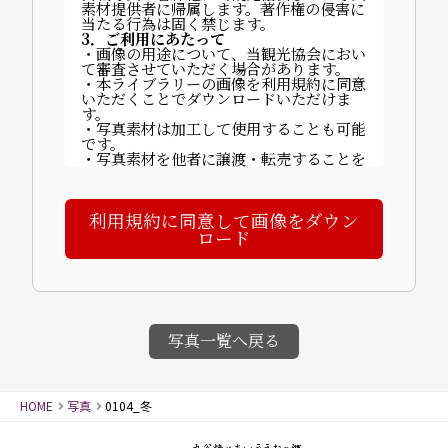
素材提供者に帰属します。著作権の侵害に
当たる行為は固く禁じます。
3．ご利用にあたって
・画像の用途について、当観光協会におい
て審査させていただく場合があります。
・本ライブラリーの画像を利用規約に同意
いただくことでダウンロードいただけま
す。
・写真素材は加工して使用することも可能
です。
・写真素材を他者に譲渡・転売することを
禁止します。
・ご利用に関する費用は発生しません。
・掲載時は以下いずれかのクレジットを記
利用規約に同意して画像をダウン
載してください：
「©山代温泉観光協会」「写真提供：山代
ロード
温泉観光協会」など。
【完成物の送付について】
〒922-0243 石川県加賀市山代温泉北部3
丁目70番地
一般社団法人 山代温泉観光協会
4．禁止事項
・画像素材に商品性が依存する商品の製
写真一覧へ戻る
造・販売（例：カレンダー等）
・譲渡・賃貸目的の使用
・誤解を招く行為・名誉毀損・公序良俗に
反する行為
HOME
写真
0104_冬
・迷惑メールへの使用、画像への直リンク
5．免責事項
画像使用により発生した損害について、当