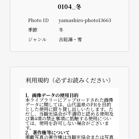
0104_冬
Photo ID
yamashiro-photo13663
季節
冬
ジャンル
古総湯・雪
利用規約（必ずお読みください）
1．画像データの使用目的
本ライブラリーにアップロードされた画像
データに関しては、山代温泉のPRを目的
とした使用に限り貸し出しいたします。た
だし、当観光協会が不適切と認める使用及
び第4項の禁止事項に抵触する使用につい
ては、使用を許可しない場合がございま
す。
2．著作権等について
掲載写真の著作権は当観光協会または写真