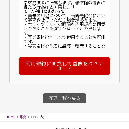
素材提供者に帰属します。著作権の侵害に
当たる行為は固く禁じます。
3．ご利用にあたって
・画像の用途について、当観光協会におい
て審査させていただく場合があります。
・本ライブラリーの画像を利用規約に同意
いただくことでダウンロードいただけま
す。
・写真素材は加工して使用することも可能
です。
・写真素材を他者に譲渡・転売することを
禁止します。
・ご利用に関する費用は発生しません。
・掲載時は以下いずれかのクレジットを記
利用規約に同意して画像をダウン
載してください：
「©山代温泉観光協会」「写真提供：山代
ロード
温泉観光協会」など。
【完成物の送付について】
〒922-0243 石川県加賀市山代温泉北部3
丁目70番地
一般社団法人 山代温泉観光協会
4．禁止事項
・画像素材に商品性が依存する商品の製
写真一覧へ戻る
造・販売（例：カレンダー等）
・譲渡・賃貸目的の使用
・誤解を招く行為・名誉毀損・公序良俗に
反する行為
HOME
写真
0095_秋
・迷惑メールへの使用、画像への直リンク
5．免責事項
画像使用により発生した損害について、当