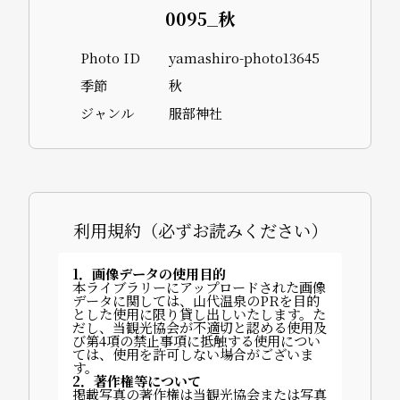
0095_秋
Photo ID
yamashiro-photo13645
季節
秋
ジャンル
服部神社
利用規約（必ずお読みください）
1．画像データの使用目的
本ライブラリーにアップロードされた画像
データに関しては、山代温泉のPRを目的
とした使用に限り貸し出しいたします。た
だし、当観光協会が不適切と認める使用及
び第4項の禁止事項に抵触する使用につい
ては、使用を許可しない場合がございま
す。
2．著作権等について
掲載写真の著作権は当観光協会または写真