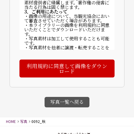
素材提供者に帰属します。著作権の侵害に
当たる行為は固く禁じます。
3．ご利用にあたって
・画像の用途について、当観光協会におい
て審査させていただく場合があります。
・本ライブラリーの画像を利用規約に同意
いただくことでダウンロードいただけま
す。
・写真素材は加工して使用することも可能
です。
・写真素材を他者に譲渡・転売することを
禁止します。
・ご利用に関する費用は発生しません。
・掲載時は以下いずれかのクレジットを記
利用規約に同意して画像をダウン
載してください：
「©山代温泉観光協会」「写真提供：山代
ロード
温泉観光協会」など。
【完成物の送付について】
〒922-0243 石川県加賀市山代温泉北部3
丁目70番地
一般社団法人 山代温泉観光協会
4．禁止事項
・画像素材に商品性が依存する商品の製
写真一覧へ戻る
造・販売（例：カレンダー等）
・譲渡・賃貸目的の使用
・誤解を招く行為・名誉毀損・公序良俗に
反する行為
HOME
写真
0092_秋
・迷惑メールへの使用、画像への直リンク
5．免責事項
画像使用により発生した損害について、当