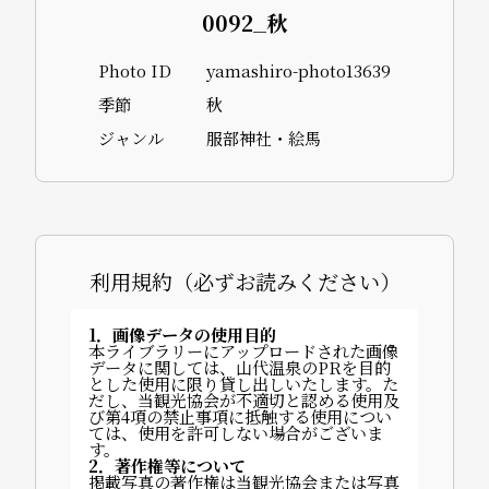
0092_秋
Photo ID
yamashiro-photo13639
季節
秋
ジャンル
服部神社・絵馬
利用規約（必ずお読みください）
1．画像データの使用目的
本ライブラリーにアップロードされた画像
データに関しては、山代温泉のPRを目的
とした使用に限り貸し出しいたします。た
だし、当観光協会が不適切と認める使用及
び第4項の禁止事項に抵触する使用につい
ては、使用を許可しない場合がございま
す。
2．著作権等について
掲載写真の著作権は当観光協会または写真