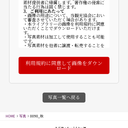
素材提供者に帰属します。著作権の侵害に
当たる行為は固く禁じます。
3．ご利用にあたって
・画像の用途について、当観光協会におい
て審査させていただく場合があります。
・本ライブラリーの画像を利用規約に同意
いただくことでダウンロードいただけま
す。
・写真素材は加工して使用することも可能
です。
・写真素材を他者に譲渡・転売することを
禁止します。
・ご利用に関する費用は発生しません。
・掲載時は以下いずれかのクレジットを記
利用規約に同意して画像をダウン
載してください：
「©山代温泉観光協会」「写真提供：山代
ロード
温泉観光協会」など。
【完成物の送付について】
〒922-0243 石川県加賀市山代温泉北部3
丁目70番地
一般社団法人 山代温泉観光協会
4．禁止事項
・画像素材に商品性が依存する商品の製
写真一覧へ戻る
造・販売（例：カレンダー等）
・譲渡・賃貸目的の使用
・誤解を招く行為・名誉毀損・公序良俗に
反する行為
HOME
写真
0090_秋
・迷惑メールへの使用、画像への直リンク
5．免責事項
画像使用により発生した損害について、当