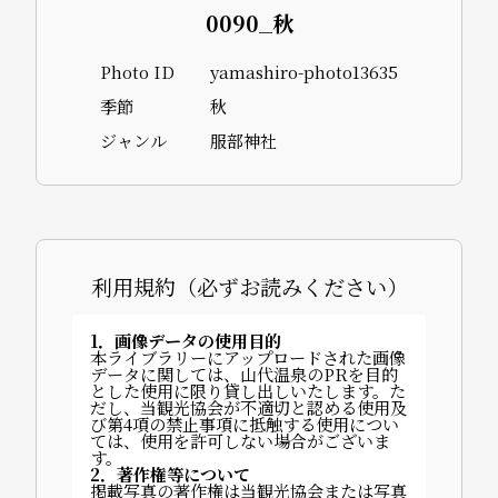
0090_秋
Photo ID
yamashiro-photo13635
季節
秋
ジャンル
服部神社
利用規約（必ずお読みください）
1．画像データの使用目的
本ライブラリーにアップロードされた画像
データに関しては、山代温泉のPRを目的
とした使用に限り貸し出しいたします。た
だし、当観光協会が不適切と認める使用及
び第4項の禁止事項に抵触する使用につい
ては、使用を許可しない場合がございま
す。
2．著作権等について
掲載写真の著作権は当観光協会または写真