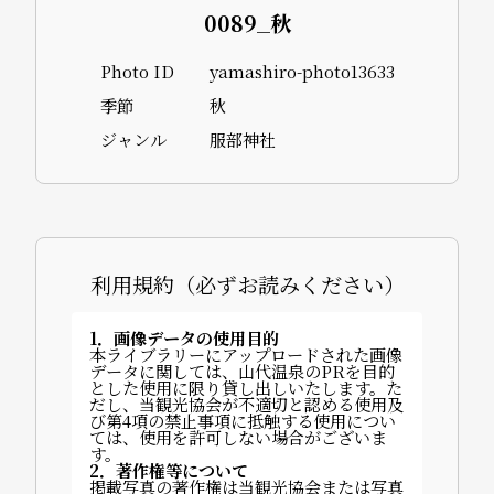
0089_秋
Photo ID
yamashiro-photo13633
季節
秋
ジャンル
服部神社
利用規約（必ずお読みください）
1．画像データの使用目的
本ライブラリーにアップロードされた画像
データに関しては、山代温泉のPRを目的
とした使用に限り貸し出しいたします。た
だし、当観光協会が不適切と認める使用及
び第4項の禁止事項に抵触する使用につい
ては、使用を許可しない場合がございま
す。
2．著作権等について
掲載写真の著作権は当観光協会または写真