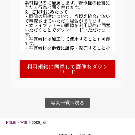
素材提供者に帰属します。著作権の侵害に
当たる行為は固く禁じます。
3．ご利用にあたって
・画像の用途について、当観光協会におい
て審査させていただく場合があります。
・本ライブラリーの画像を利用規約に同意
いただくことでダウンロードいただけま
す。
・写真素材は加工して使用することも可能
です。
・写真素材を他者に譲渡・転売することを
禁止します。
・ご利用に関する費用は発生しません。
・掲載時は以下いずれかのクレジットを記
利用規約に同意して画像をダウン
載してください：
「©山代温泉観光協会」「写真提供：山代
ロード
温泉観光協会」など。
【完成物の送付について】
〒922-0243 石川県加賀市山代温泉北部3
丁目70番地
一般社団法人 山代温泉観光協会
4．禁止事項
・画像素材に商品性が依存する商品の製
写真一覧へ戻る
造・販売（例：カレンダー等）
・譲渡・賃貸目的の使用
・誤解を招く行為・名誉毀損・公序良俗に
反する行為
HOME
写真
0089_秋
・迷惑メールへの使用、画像への直リンク
5．免責事項
画像使用により発生した損害について、当