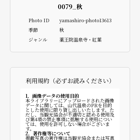
0079_秋
Photo ID
yamashiro-photo13613
季節
秋
ジャンル
薬王院温泉寺・紅葉
利用規約（必ずお読みください）
1．画像データの使用目的
本ライブラリーにアップロードされた画像
データに関しては、山代温泉のPRを目的
とした使用に限り貸し出しいたします。た
だし、当観光協会が不適切と認める使用及
び第4項の禁止事項に抵触する使用につい
ては、使用を許可しない場合がございま
す。
2．著作権等について
掲載写真の著作権は当観光協会または写真