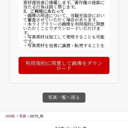
素材提供者に帰属します。著作権の侵害に
当たる行為は固く禁じます。
3．ご利用にあたって
・画像の用途について、当観光協会におい
て審査させていただく場合があります。
・本ライブラリーの画像を利用規約に同意
いただくことでダウンロードいただけま
す。
・写真素材は加工して使用することも可能
です。
・写真素材を他者に譲渡・転売することを
禁止します。
・ご利用に関する費用は発生しません。
・掲載時は以下いずれかのクレジットを記
利用規約に同意して画像をダウン
載してください：
「©山代温泉観光協会」「写真提供：山代
ロード
温泉観光協会」など。
【完成物の送付について】
〒922-0243 石川県加賀市山代温泉北部3
丁目70番地
一般社団法人 山代温泉観光協会
4．禁止事項
・画像素材に商品性が依存する商品の製
写真一覧へ戻る
造・販売（例：カレンダー等）
・譲渡・賃貸目的の使用
・誤解を招く行為・名誉毀損・公序良俗に
反する行為
HOME
写真
0079_秋
・迷惑メールへの使用、画像への直リンク
5．免責事項
画像使用により発生した損害について、当