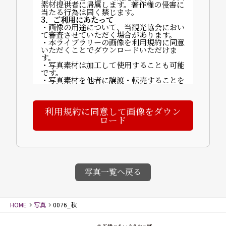
素材提供者に帰属します。著作権の侵害に
当たる行為は固く禁じます。
3．ご利用にあたって
・画像の用途について、当観光協会におい
て審査させていただく場合があります。
・本ライブラリーの画像を利用規約に同意
いただくことでダウンロードいただけま
す。
・写真素材は加工して使用することも可能
です。
・写真素材を他者に譲渡・転売することを
禁止します。
・ご利用に関する費用は発生しません。
・掲載時は以下いずれかのクレジットを記
利用規約に同意して画像をダウン
載してください：
「©山代温泉観光協会」「写真提供：山代
ロード
温泉観光協会」など。
【完成物の送付について】
〒922-0243 石川県加賀市山代温泉北部3
丁目70番地
一般社団法人 山代温泉観光協会
4．禁止事項
・画像素材に商品性が依存する商品の製
写真一覧へ戻る
造・販売（例：カレンダー等）
・譲渡・賃貸目的の使用
・誤解を招く行為・名誉毀損・公序良俗に
反する行為
HOME
写真
0076_秋
・迷惑メールへの使用、画像への直リンク
5．免責事項
画像使用により発生した損害について、当