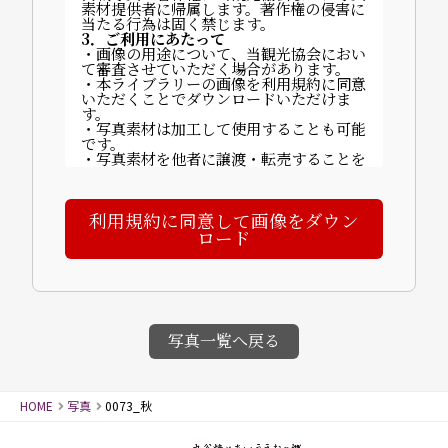
素材提供者に帰属します。著作権の侵害に
当たる行為は固く禁じます。
3．ご利用にあたって
・画像の用途について、当観光協会におい
て審査させていただく場合があります。
・本ライブラリーの画像を利用規約に同意
いただくことでダウンロードいただけま
す。
・写真素材は加工して使用することも可能
です。
・写真素材を他者に譲渡・転売することを
禁止します。
・ご利用に関する費用は発生しません。
・掲載時は以下いずれかのクレジットを記
利用規約に同意して画像をダウン
載してください：
「©山代温泉観光協会」「写真提供：山代
ロード
温泉観光協会」など。
【完成物の送付について】
〒922-0243 石川県加賀市山代温泉北部3
丁目70番地
一般社団法人 山代温泉観光協会
4．禁止事項
・画像素材に商品性が依存する商品の製
写真一覧へ戻る
造・販売（例：カレンダー等）
・譲渡・賃貸目的の使用
・誤解を招く行為・名誉毀損・公序良俗に
反する行為
HOME
写真
0073_秋
・迷惑メールへの使用、画像への直リンク
5．免責事項
画像使用により発生した損害について、当