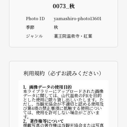
0073_秋
Photo ID
yamashiro-photo13601
季節
秋
ジャンル
薬王院温泉寺・紅葉
利用規約（必ずお読みください）
1．画像データの使用目的
本ライブラリーにアップロードされた画像
データに関しては、山代温泉のPRを目的
とした使用に限り貸し出しいたします。た
だし、当観光協会が不適切と認める使用及
び第4項の禁止事項に抵触する使用につい
ては、使用を許可しない場合がございま
す。
2．著作権等について
掲載写真の著作権は当観光協会または写真