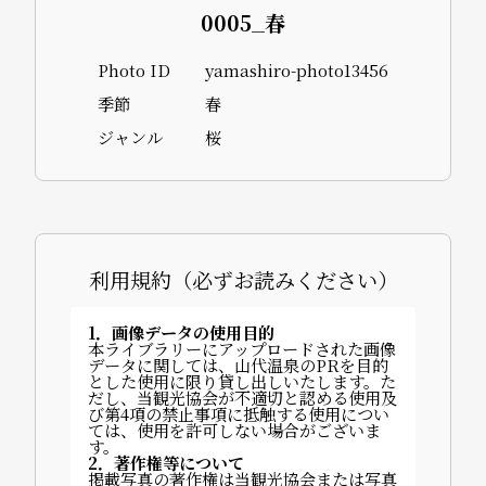
0005_春
Photo ID
yamashiro-photo13456
季節
春
ジャンル
桜
利用規約（必ずお読みください）
1．画像データの使用目的
本ライブラリーにアップロードされた画像
データに関しては、山代温泉のPRを目的
とした使用に限り貸し出しいたします。た
だし、当観光協会が不適切と認める使用及
び第4項の禁止事項に抵触する使用につい
ては、使用を許可しない場合がございま
す。
2．著作権等について
掲載写真の著作権は当観光協会または写真