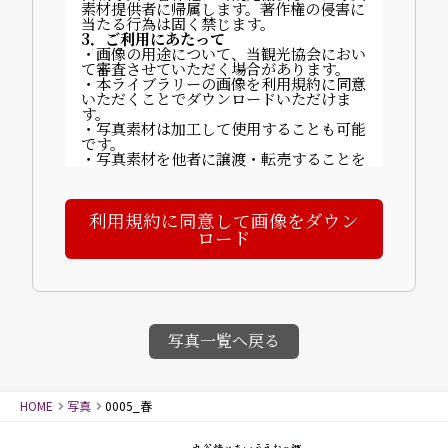
素材提供者に帰属します。著作権の侵害に
当たる行為は固く禁じます。
3．ご利用にあたって
・画像の用途について、当観光協会におい
て審査させていただく場合があります。
・本ライブラリーの画像を利用規約に同意
いただくことでダウンロードいただけま
す。
・写真素材は加工して使用することも可能
です。
・写真素材を他者に譲渡・転売することを
禁止します。
・ご利用に関する費用は発生しません。
・掲載時は以下いずれかのクレジットを記
利用規約に同意して画像をダウン
載してください：
「©山代温泉観光協会」「写真提供：山代
ロード
温泉観光協会」など。
【完成物の送付について】
〒922-0243 石川県加賀市山代温泉北部3
丁目70番地
一般社団法人 山代温泉観光協会
4．禁止事項
・画像素材に商品性が依存する商品の製
写真一覧へ戻る
造・販売（例：カレンダー等）
・譲渡・賃貸目的の使用
・誤解を招く行為・名誉毀損・公序良俗に
反する行為
HOME
写真
0005_春
・迷惑メールへの使用、画像への直リンク
5．免責事項
画像使用により発生した損害について、当