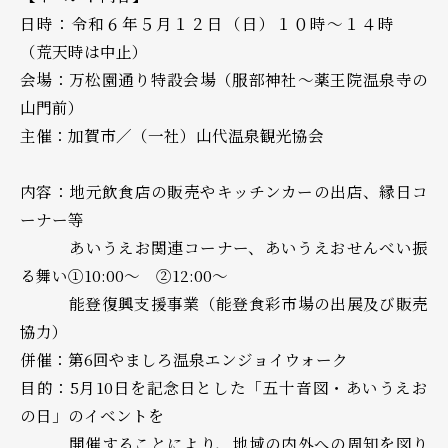
日時：令和６年５月１２日（日）１０時～１４時
（荒天時は中止）
会場：万松園通り特設会場（服部神社～薬王院温泉寺の
山門前）
主催：加賀市／（一社）山代温泉観光協会
内容：地元飲食店の販売やキッチンカーの出店、縁日コ
ーナー等
あいうえお関連コーナー、あいうえおせんべい振
る舞い①10:00～ ②12:00～
能登復興支援事業（能登食彩市場の出展及び販売
協力）
併催：第6回やましろ温泉エンジョイウォーク
目的：5月10日を記念日とした「五十音図・あいうえお
の日」のイベントを
開催することにより、地域の内外への周知を図り